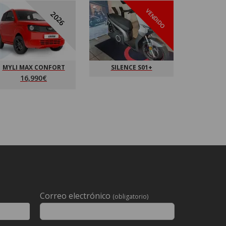
VENDIDO
2026
MYLI MAX CONFORT
SILENCE S01+
LIGIER
16,990€
Correo electrónico
(obligatorio)