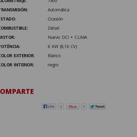
KILOMETRAJE:
7900
TRANSMISIÓN:
Automática
ESTADO:
Ocasión
COMBUSTIBLE:
Diésel
MOTOR:
Nuevo DCI + CLIMA
POTÈNCIA:
6 KW (8,16 CV)
COLOR EXTERIOR:
Blanco
COLOR INTERIOR:
negro
COMPARTE
0
0