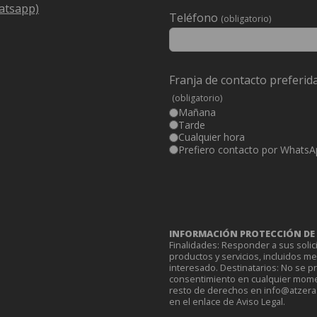
atsapp)
Deixeu
Teléfono
(obligatorio)
aquest
camp
buit.
Franja de contacto preferid
(obligatorio)
Mañana
Tarde
Cualquier hora
Prefiero contacto por WhatsA
INFORMACIÓN PROTECCIÓN DE D
Finalidades: Responder a sus solic
productos y servicios, incluidos m
interesado. Destinatarios: No se p
consentimiento en cualquier moment
resto de derechos en info@atzera.n
en el enlace de Aviso Legal.