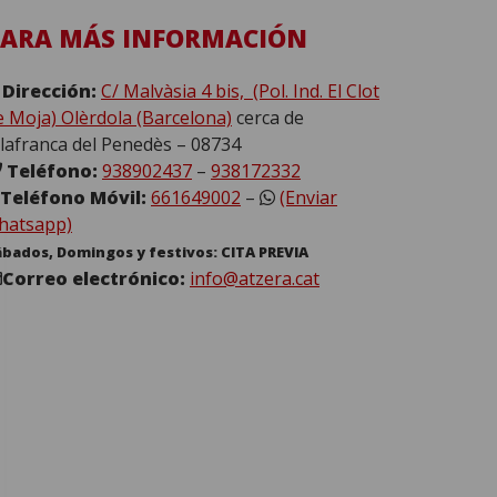
PARA MÁS INFORMACIÓN
Dirección:
C/ Malvàsia 4 bis, (Pol. Ind. El Clot
e Moja) Olèrdola (Barcelona)
cerca de
ilafranca del Penedès – 08734
Teléfono:
938902437
–
938172332
Teléfono Móvil:
661649002
–
(Enviar
hatsapp)
ábados, Domingos y festivos: CITA PREVIA
Correo electrónico:
info@atzera.cat