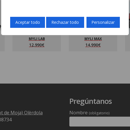
2026
2026
Aceptar todo
Rechazar todo
Personalizar
MYLI LAB
MYLI MAX
12,990€
14,990€
Pregúntanos
lot de Moja) Olèrdola
Nombre
(obligatorio)
 08734