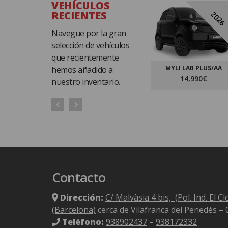
VEHÍCULOS
RECIENTES
2026
Navegue por la gran
selección de vehículos
que recientemente
MYLI LAB PLUS/AA
hemos añadido a
14,990€
nuestro inventario.
Contacto
Dirección:
C/ Malvàsia 4 bis, (Pol. Ind. El C
(Barcelona)
cerca de Vilafranca del Penedès –
Teléfono:
938902437
–
938172332