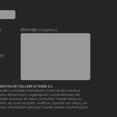
a
Mensaje
(obligatorio)
pp
ATOS DE TALLERS ATZERÀ S.L.
itudes y enviarle información comercial de nuestros
edios electrónicos. Legitimación: Consentimiento del
revén cesiones de datos. Derechos: Puede retirar su
o, así como acceder, rectificar, suprimir sus datos y el
et. Información adicional: Puede ampliar la información