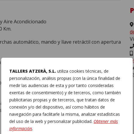
 ​​Aire Acondicionado
0 Km.
d
V
rchas automático, mando y llave retráctil con apertura
w
 chasis con célula de seguridad y frenos de disco en
S
TALLERS ATZERÀ, S.L.
utiliza cookies técnicas, de
personalización, análisis propias (con la única finalidad de
ntalla táctil de 6.2, 4 altavoces y cámara de marcha
medir las audiencias de esta y por tanto consideradas
exentas de consentimiento) y de terceros, como también
publicitarias propias y de terceros, que tratan datos de
xima visibilidad, lámparas leds diurnas, luces
conexión y/o del dispositivo, así como hábitos de
cos, llantas de aleación de aluminio negro mate 15
navegación para facilitarle la misma, analizar estadísticas
del uso de la web y personalizar publicidad.
Obtener más
información
.