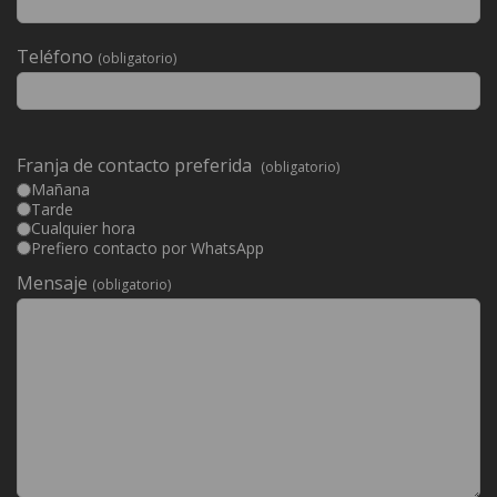
camp
buit.
Teléfono
(obligatorio)
Franja de contacto preferida
(obligatorio)
Mañana
Tarde
Cualquier hora
Prefiero contacto por WhatsApp
Mensaje
(obligatorio)