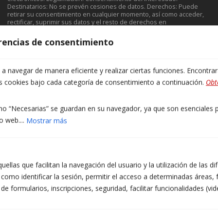
Destinatarios: No se prevén cesiones de datos. Derechos: Puede
retirar su consentimiento en cualquier momento, así como acceder,
rectificar, suprimir sus datos y el resto de derechos en
info@atzera.net. Información adicional: Puede ampliar la información
en el enlace de Aviso Legal.
erencias de consentimiento
Acepto recibir información comercial, incluidos
medios electrónicos.
 navegar de manera eficiente y realizar ciertas funciones. Encontra
He leído y acepto la Política de Privacidad.
as cookies bajo cada categoría de consentimiento a continuación.
Obt
(obligatorio)
o “Necesarias” se guardan en su navegador, ya que son esenciales pa
o web....
Mostrar más
ellas que facilitan la navegación del usuario y la utilización de las d
como identificar la sesión, permitir el acceso a determinadas áreas, f
 formularios, inscripciones, seguridad, facilitar funcionalidades (vid
Aviso Legal y política de privacidad
|
Política de cookies