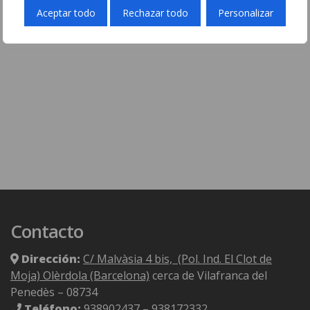
Aceptar todo
Rechazar todo
Personalizar
Contacto
Dirección:
C/ Malvàsia 4 bis, (Pol. Ind. El Clot de
Moja) Olèrdola (Barcelona)
cerca de Vilafranca del
Penedès – 08734
Teléfono:
938902437
–
938172332