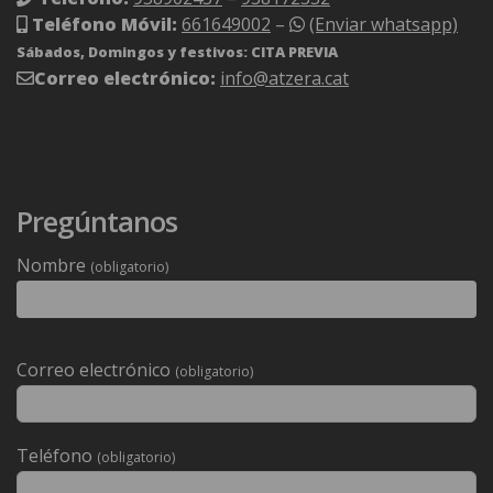
Teléfono Móvil:
661649002
–
(Enviar whatsapp)
Sábados, Domingos y festivos: CITA PREVIA
Correo electrónico:
info@atzera.cat
Pregúntanos
Nombre
(obligatorio)
Deixeu
Correo electrónico
(obligatorio)
aquest
camp
buit.
Teléfono
(obligatorio)