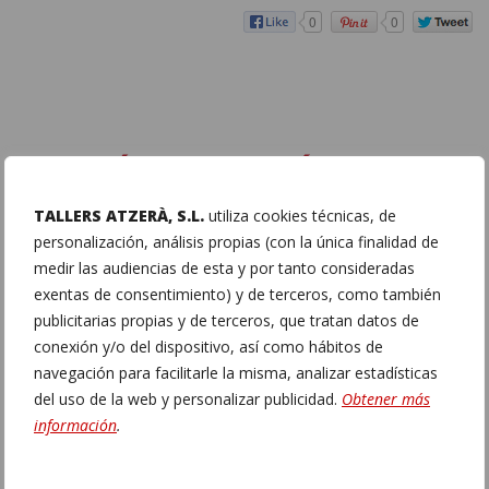
0
0
PARA MÁS INFORMACIÓN
TALLERS ATZERÀ, S.L.
utiliza cookies técnicas, de
Dirección:
C/ Malvàsia 4 bis, (Pol. Ind. El Clot de
personalización, análisis propias (con la única finalidad de
Moja) Olèrdola (Barcelona)
cerca de Vilafranca del
medir las audiencias de esta y por tanto consideradas
Penedès – 08734
exentas de consentimiento) y de terceros, como también
Teléfono:
938902437
–
938172332
publicitarias propias y de terceros, que tratan datos de
Teléfono Móvil:
661649002
–
(Enviar whatsapp)
conexión y/o del dispositivo, así como hábitos de
Sábados, Domingos y festivos: CITA PREVIA
navegación para facilitarle la misma, analizar estadísticas
Correo electrónico:
info@atzera.cat
del uso de la web y personalizar publicidad.
Obtener más
información
.