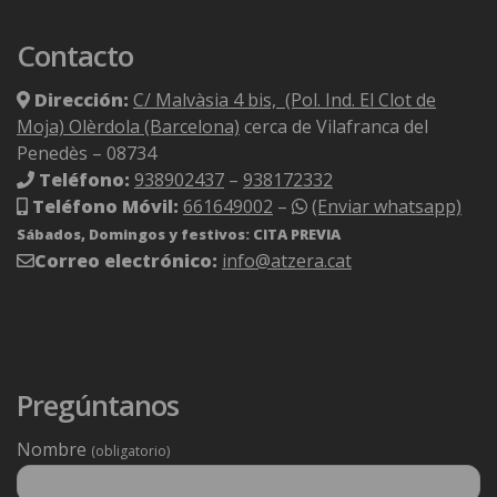
Contacto
Dirección:
C/ Malvàsia 4 bis, (Pol. Ind. El Clot de
Moja) Olèrdola (Barcelona)
cerca de Vilafranca del
Penedès – 08734
Teléfono:
938902437
–
938172332
Teléfono Móvil:
661649002
–
(Enviar whatsapp)
Sábados, Domingos y festivos: CITA PREVIA
Correo electrónico:
info@atzera.cat
Pregúntanos
Nombre
(obligatorio)