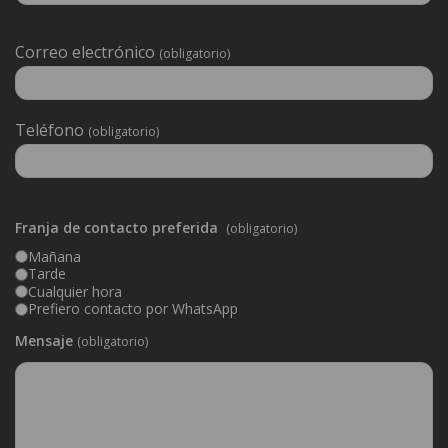
Deixeu
Correo electrónico
(obligatorio)
aquest
camp
buit.
Teléfono
(obligatorio)
Franja de contacto preferida
(obligatorio)
Mañana
Tarde
Cualquier hora
Prefiero contacto por WhatsApp
Mensaje
(obligatorio)