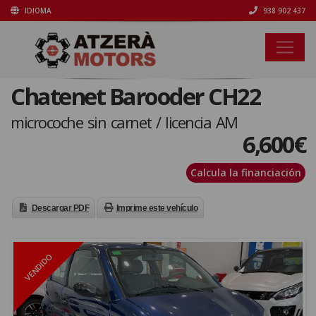
IDIOMA
938 902 437
Chatenet Barooder CH22
microcoche sin carnet / licencia AM
6,600
€
Calcula la financiación
Descargar PDF
Imprime este vehículo
VENDIDO