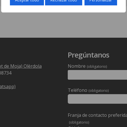
Pregúntanos
lot de Moja) Olèrdola
Nombre
(obligatorio)
 08734
atsapp)
Deixeu
Teléfono
(obligatorio)
aquest
camp
buit.
Franja de contacto preferid
(obligatorio)