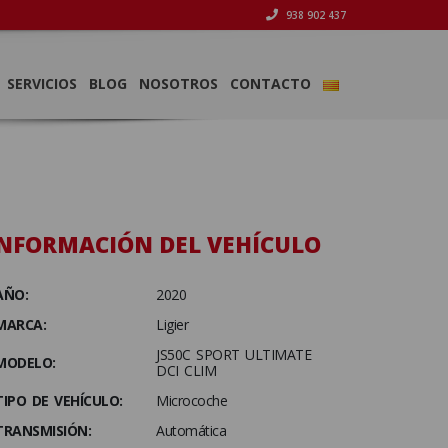
938 902 437
SERVICIOS
BLOG
NOSOTROS
CONTACTO
NFORMACIÓN DEL VEHÍCULO
AÑO:
2020
MARCA:
Ligier
JS50C SPORT ULTIMATE
MODELO:
DCI CLIM
TIPO DE VEHÍCULO:
Microcoche
TRANSMISIÓN:
Automática