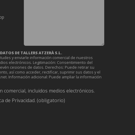
pp
ATOS DE TALLERS ATZERÀ S.L.
itudes y enviarle información comercial de nuestros
edios electrónicos. Legitimación: Consentimiento del
revén cesiones de datos. Derechos: Puede retirar su
o, así como acceder, rectificar, suprimir sus datos y el
et. Información adicional: Puede ampliar la información
n comercial, incluidos medios electrónicos.
ca de Privacidad. (obligatorio)