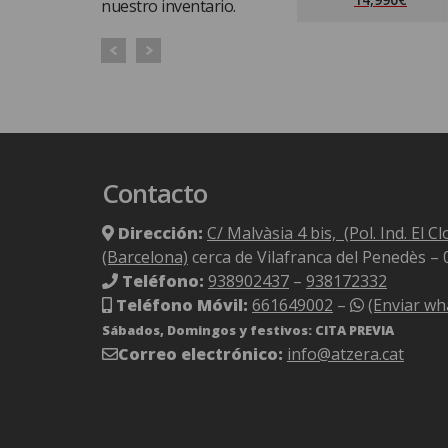
nuestro inventario.
Contacto
Dirección:
C/ Malvàsia 4 bis, (Pol. Ind. El C
(Barcelona)
cerca de Vilafranca del Penedès –
Teléfono:
938902437
–
938172332
Teléfono Móvil:
661649002
–
(Enviar wh
Sábados, Domingos y festivos: CITA PREVIA
Correo electrónico:
info@atzera.cat