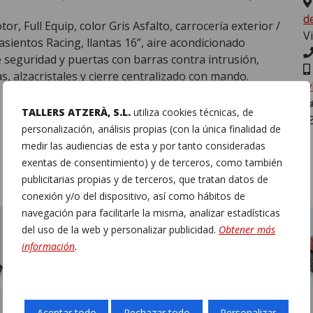
d
or, Full Equip, color Gris Asfalto, carrocería exterior /
V
sientos Racing, llantas 16”, aire acondicionado
e seguridad y puertas con barras contra intrusión,
s, alzacristales y cierre centralizado con mando.
w
S
TALLERS ATZERÀ, S.L.
utiliza cookies técnicas, de
personalización, análisis propias (con la única finalidad de
medir las audiencias de esta y por tanto consideradas
exentas de consentimiento) y de terceros, como también
publicitarias propias y de terceros, que tratan datos de
conexión y/o del dispositivo, así como hábitos de
navegación para facilitarle la misma, analizar estadísticas
2026
2026
del uso de la web y personalizar publicidad.
Obtener más
información
.
MYLI LAB
MYLI MAX
Aceptar todo
Rechazar todo
Personalizar
12,990€
14,990€