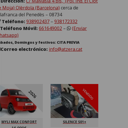
Dirección:
C/ Malvàsia 4 bis, (Pol. Ind. El Clot
e Moja) Olèrdola (Barcelona)
cerca de
ilafranca del Penedès – 08734
Teléfono:
938902437
–
938172332
Teléfono Móvil:
661649002
–
(Enviar
hatsapp)
ábados, Domingos y festivos: CITA PREVIA
Correo electrónico:
info@atzera.cat
VENDIDO
2026
MYLI MAX CONFORT
SILENCE S01+
LIGIER
16,990€