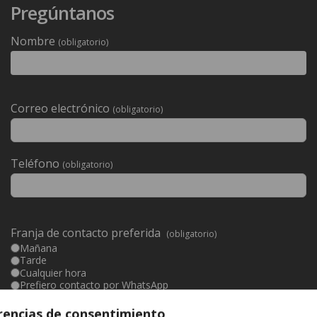
Pregúntanos
Nombre
(obligatorio)
Deixeu
Correo electrónico
(obligatorio)
aquest
camp
buit.
Teléfono
(obligatorio)
Franja de contacto preferida
(obligatorio)
Mañana
Tarde
Cualquier hora
Prefiero contacto por WhatsApp
Mensaje
(obligatorio)
erencias de consentimiento