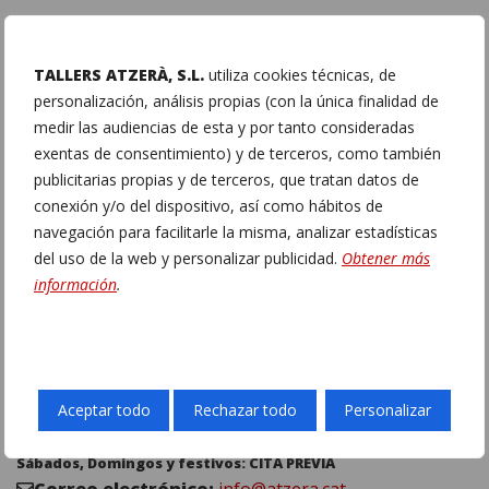
COMPARTE
TALLERS ATZERÀ, S.L.
utiliza cookies técnicas, de
personalización, análisis propias (con la única finalidad de
medir las audiencias de esta y por tanto consideradas
0
0
exentas de consentimiento) y de terceros, como también
publicitarias propias y de terceros, que tratan datos de
conexión y/o del dispositivo, así como hábitos de
navegación para facilitarle la misma, analizar estadísticas
del uso de la web y personalizar publicidad.
Obtener más
PARA MÁS INFORMACIÓN
información
.
Dirección:
C/ Malvàsia 4 bis, (Pol. Ind. El Clot de
Moja) Olèrdola (Barcelona)
cerca de Vilafranca del
Penedès – 08734
Teléfono:
938902437
–
938172332
Aceptar todo
Rechazar todo
Personalizar
Teléfono Móvil:
661649002
–
(Enviar whatsapp)
Sábados, Domingos y festivos: CITA PREVIA
Correo electrónico:
info@atzera.cat