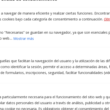
 navegar de manera eficiente y realizar ciertas funciones. Encontra
as cookies bajo cada categoría de consentimiento a continuación.
Obt
o “Necesarias” se guardan en su navegador, ya que son esenciales pa
o web....
Mostrar más
INFORMACIÓN PROTECCIÓN DE DATOS DE TALLERS ATZERÀ S.L.
Finalidades: Responder a sus solicitudes y enviarle información
comercial de nuestros productos y servicios, incluidos medios
ellas que facilitan la navegación del usuario y la utilización de las d
electrónicos. Legitimación: Consentimiento del interesado.
como identificar la sesión, permitir el acceso a determinadas áreas, f
Destinatarios: No se prevén cesiones de datos. Derechos: Puede
retirar su consentimiento en cualquier momento, así como acceder,
 formularios, inscripciones, seguridad, facilitar funcionalidades (vid
rectificar, suprimir sus datos y el resto de derechos en
info@atzera.net. Información adicional: Puede ampliar la información
en el enlace de Aviso Legal.
Acepto recibir información comercial, incluidos
medios electrónicos.
 particularmente necesaria para el funcionamiento del sitio web y que
lar datos personales del usuario a través de análisis, publicidad u ot
He leído y acepto la Política de Privacidad.
na cookie no necesaria. Es obligatorio obtener el consentimiento del