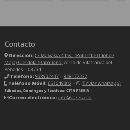
Contacto
Dirección:
C/ Malvàsia 4 bis, (Pol. Ind. El Clot de
Moja) Olèrdola (Barcelona)
cerca de Vilafranca del
Penedès – 08734
Teléfono:
938902437
–
938172332
Teléfono Móvil:
661649002
–
(Enviar whatsapp)
Sábados, Domingos y festivos: CITA PREVIA
Correo electrónico:
info@atzera.cat