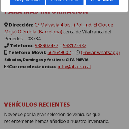
PARA MÁS INFORMACIÓN
Dirección:
C/ Malvàsia 4 bis, (Pol. Ind. El Clot de
Moja) Olèrdola (Barcelona)
cerca de Vilafranca del
Penedès – 08734
Teléfono:
938902437
–
938172332
Teléfono Móvil:
661649002
–
(Enviar whatsapp)
Sábados, Domingos y festivos: CITA PREVIA
Correo electrónico:
info@atzera.cat
VEHÍCULOS RECIENTES
Navegue por la gran selección de vehículos que
recientemente hemos añadido a nuestro inventario.