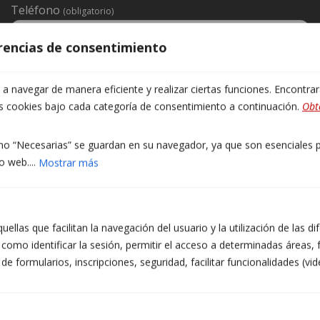
Teléfono
(obligatorio)
erencias de consentimiento
Franja de contacto preferida
(obligatorio)
 navegar de manera eficiente y realizar ciertas funciones. Encontra
Mañana
as cookies bajo cada categoría de consentimiento a continuación.
Obt
Tarde
Cualquier hora
Prefiero contacto por WhatsApp
o “Necesarias” se guardan en su navegador, ya que son esenciales pa
Mensaje
(obligatorio)
o web....
Mostrar más
ellas que facilitan la navegación del usuario y la utilización de las d
como identificar la sesión, permitir el acceso a determinadas áreas, f
 formularios, inscripciones, seguridad, facilitar funcionalidades (vid
INFORMACIÓN PROTECCIÓN DE DATOS DE TALLERS ATZERÀ S.L.
Finalidades: Responder a sus solicitudes y enviarle información comercial de nuestros
productos y servicios, incluidos medios electrónicos. Legitimación: Consentimiento del