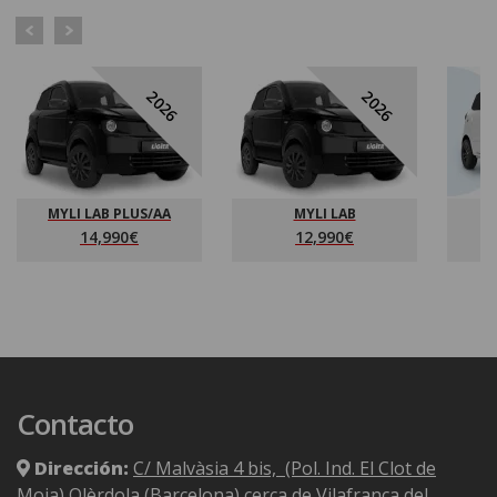
2026
2026
MYLI LAB PLUS/AA
MYLI LAB
14,990€
12,990€
Contacto
Dirección:
C/ Malvàsia 4 bis, (Pol. Ind. El Clot de
Moja) Olèrdola (Barcelona)
cerca de Vilafranca del