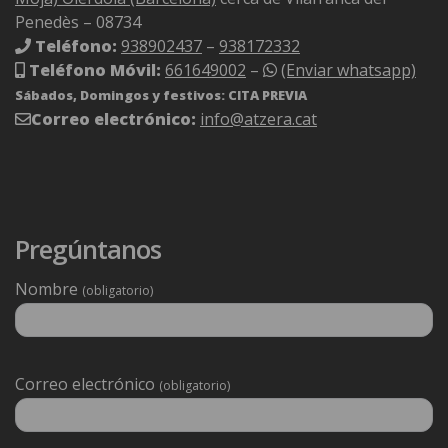
Penedès – 08734
Teléfono:
938902437
–
938172332
Teléfono Móvil:
661649002
–
(Enviar whatsapp)
Sábados, Domingos y festivos: CITA PREVIA
Correo electrónico:
info@atzera.cat
Pregúntanos
Nombre
(obligatorio)
Deixeu
Correo electrónico
(obligatorio)
aquest
camp
buit.