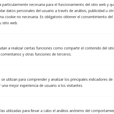
interesado. Destinatarios: No se prevén cesiones de datos. Derechos: Puede retirar su
 particularmente necesaria para el funcionamiento del sitio web y que
consentimiento en cualquier momento, así como acceder, rectificar, suprimir sus datos y el
lar datos personales del usuario a través de análisis, publicidad u ot
resto de derechos en info@atzera.net. Información adicional: Puede ampliar la
información en el enlace de Aviso Legal.
na cookie no necesaria. Es obligatorio obtener el consentimiento del
Acepto recibir información comercial, incluidos medios electrónicos.
u sitio web.
He leído y acepto la Política de Privacidad. (obligatorio)
dan a realizar ciertas funciones como compartir el contenido del sit
r comentarios y otras funciones de terceros.
se utilizan para comprender y analizar los principales indicadores de 
 una mejor experiencia de usuario a los visitantes.
Aviso Legal y política de privacidad
|
Política de cookies
 las utilizadas para llevar a cabo el análisis anónimo del comportami