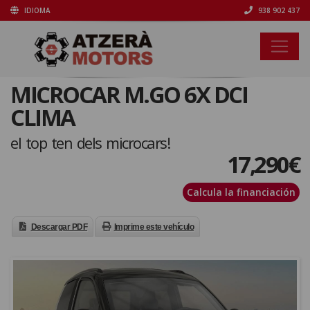
IDIOMA
938 902 437
MICROCAR M.GO 6X DCI
CLIMA
el top ten dels microcars!
17,290
€
Calcula la financiación
Descargar PDF
Imprime este vehículo