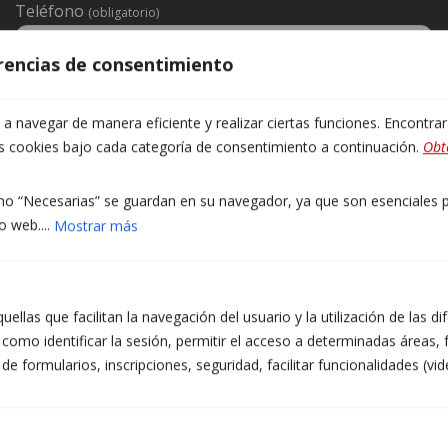
Teléfono
(obligatorio)
erencias de consentimiento
Franja de contacto preferida
(obligatorio)
 navegar de manera eficiente y realizar ciertas funciones. Encontra
Mañana
as cookies bajo cada categoría de consentimiento a continuación.
Obt
Tarde
Cualquier hora
Prefiero contacto por WhatsApp
o “Necesarias” se guardan en su navegador, ya que son esenciales pa
Mensaje
(obligatorio)
o web....
Mostrar más
ellas que facilitan la navegación del usuario y la utilización de las d
como identificar la sesión, permitir el acceso a determinadas áreas, f
 formularios, inscripciones, seguridad, facilitar funcionalidades (vid
INFORMACIÓN PROTECCIÓN DE DATOS DE TALLERS ATZERÀ S.L.
Finalidades: Responder a sus solicitudes y enviarle información comercial de nuestros
productos y servicios, incluidos medios electrónicos. Legitimación: Consentimiento del