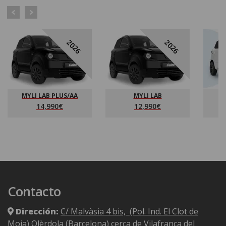
2026
2026
MYLI LAB PLUS/AA
MYLI LAB
14,990€
12,990€
Contacto
Dirección:
C/ Malvàsia 4 bis, (Pol. Ind. El Clot de
Moja) Olèrdola (Barcelona)
cerca de Vilafranca del