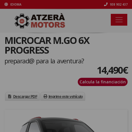
IDIOMA
938 902 437
MICROCAR M.GO 6X
PROGRESS
preparad@ para la aventura?
14,490
€
Calcula la financiación
Descargar PDF
Imprime este vehículo