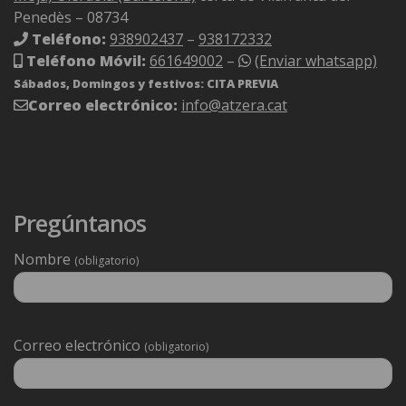
Penedès – 08734
Teléfono:
938902437
–
938172332
Teléfono Móvil:
661649002
–
(Enviar whatsapp)
Sábados, Domingos y festivos: CITA PREVIA
Correo electrónico:
info@atzera.cat
Pregúntanos
Nombre
(obligatorio)
Deixeu
Correo electrónico
(obligatorio)
aquest
camp
buit.