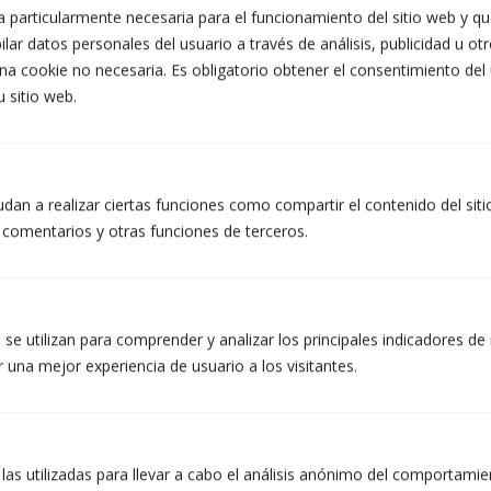
interesado. Destinatarios: No se prevén cesiones de datos. Derechos: Puede retirar su
 particularmente necesaria para el funcionamiento del sitio web y que
consentimiento en cualquier momento, así como acceder, rectificar, suprimir sus datos y el
lar datos personales del usuario a través de análisis, publicidad u ot
resto de derechos en info@atzera.net. Información adicional: Puede ampliar la
información en el enlace de Aviso Legal.
na cookie no necesaria. Es obligatorio obtener el consentimiento del
Acepto recibir información comercial, incluidos medios electrónicos.
u sitio web.
He leído y acepto la Política de Privacidad. (obligatorio)
dan a realizar ciertas funciones como compartir el contenido del sit
r comentarios y otras funciones de terceros.
se utilizan para comprender y analizar los principales indicadores de 
 una mejor experiencia de usuario a los visitantes.
Aviso Legal y política de privacidad
|
Política de cookies
 las utilizadas para llevar a cabo el análisis anónimo del comportami