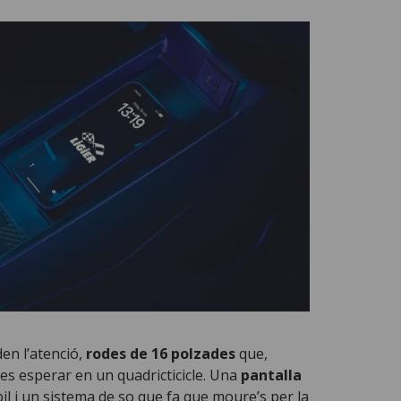
en l’atenció,
rodes de 16 polzades
que,
es esperar en un quadricticicle. Una
pantalla
bil i un sistema de so que fa que moure’s per la