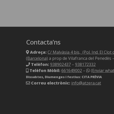
Contacta’ns
Adreça:
C/ Malvàsia 4 bis, (Pol. Ind. El Clo
(Barcelona)
a prop de Vilafranca del Penedès 
Telèfon:
938902437
–
938172332
Telèfon Mòbil:
661649002
–
(Enviar wha
Dissabtes, Diumenges i festius: CITA PRÈVIA
Correu electrònic:
info@atzera.cat