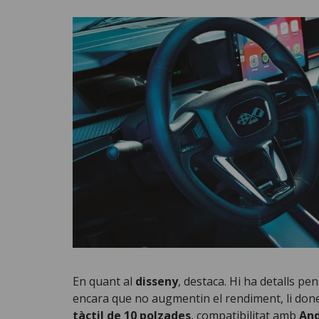
En quant al
disseny
, destaca. Hi ha detalls pe
encara que no augmentin el rendiment, li do
tàctil de 10 polzades
, compatibilitat amb
And