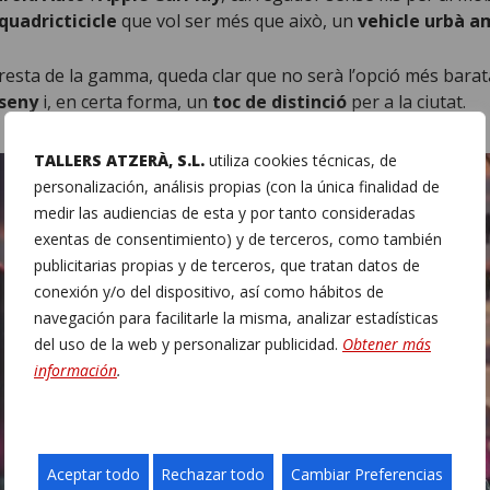
quadricticicle
que vol ser més que això, un
vehicle urbà a
 resta de la gamma, queda clar que no serà l’opció més barata
sseny
i, en certa forma, un
toc de distinció
per a la ciutat.
TALLERS ATZERÀ, S.L.
utiliza cookies técnicas, de
personalización, análisis propias (con la única finalidad de
medir las audiencias de esta y por tanto consideradas
exentas de consentimiento) y de terceros, como también
publicitarias propias y de terceros, que tratan datos de
conexión y/o del dispositivo, así como hábitos de
navegación para facilitarle la misma, analizar estadísticas
del uso de la web y personalizar publicidad.
Obtener más
información
.
Aceptar todo
Rechazar todo
Cambiar Preferencias