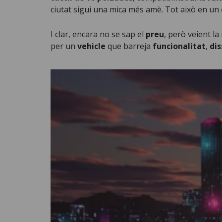
ciutat sigui una mica més amè. Tot això en un
I clar, encara no se sap el
preu
, però veient la
per un
vehicle
que barreja
funcionalitat
,
di