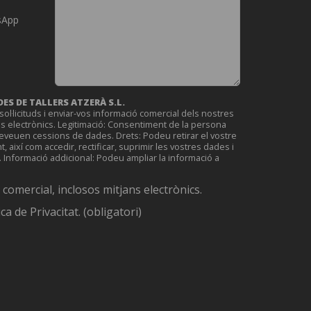
sApp
ES DE TALLERS ATZERÀ S.L.
sol·licituds i enviar-vos informació comercial dels nostres
ns electrònics. Legitimació: Consentiment de la persona
reveuen cessions de dades. Drets: Podeu retirar el vostre
ixí com accedir, rectificar, suprimir les vostres dades i
. Informació addicional: Podeu ampliar la informació a
comercial, inclosos mitjans electrònics.
ica de Privacitat. (obligatori)