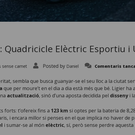
: Quadricicle Elèctric Esportiu i
Posted by
 sense carnet
Daniel
Comentaris tanc
veritat, sembla que busca guanyar-se el seu lloc a la ciutat s
a
que per moure’t en el dia a dia està més que bé. Ligier ha
una
actualització
, sinó d’una aposta decidida pel
disseny
i l
 forts: t’ofereix fins a
123 km
si optes per la bateria de 8,
aris, i encara millor si penses en el que implica no haver de
el
i sumar-se al món
elèctric
, sí, però sense perdre aquesta