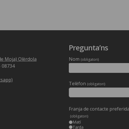
Pregunta’ns
t de Moja) Olèrdola
Nom
(obligatori)
– 08734
tsapp)
Deixeu
Telèfon
(obligatori)
aquest
camp
buit.
Franja de contacte preferid
(obligatori)
Matí
Tarda