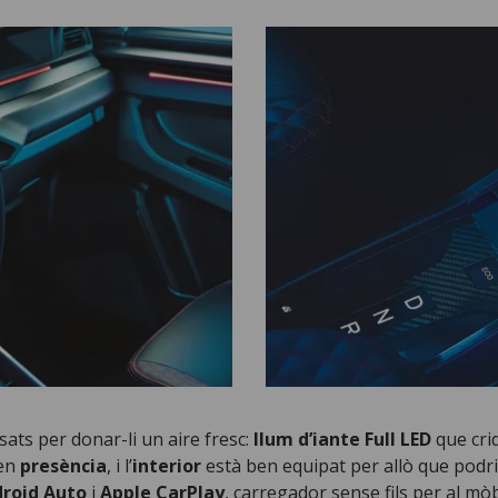
nsats per donar-li un aire fresc:
llum d’iante Full LED
que crid
nen
presència
, i l’
interior
està ben equipat per allò que podri
roid Auto
i
Apple CarPlay
, carregador sense fils per al mò