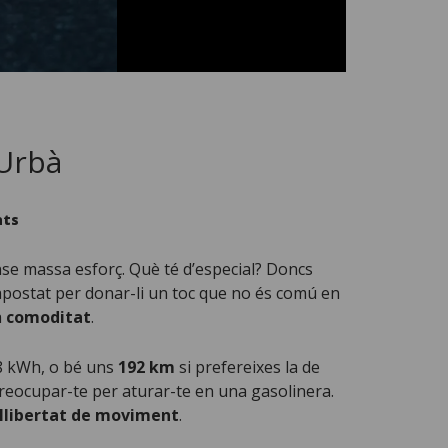
 Urbà
a
ats
Descobreix
el
Ligier
ense massa esforç. Què té d’especial? Doncs
JS50:
Quadricicle
 apostat per donar-li un toc que no és comú en
Elèctric
Esportiu
a
comoditat
.
i
Urbà
28 kWh, o bé uns
192 km
si prefereixes la de
 preocupar-te per aturar-te en una gasolinera.
llibertat de moviment
.