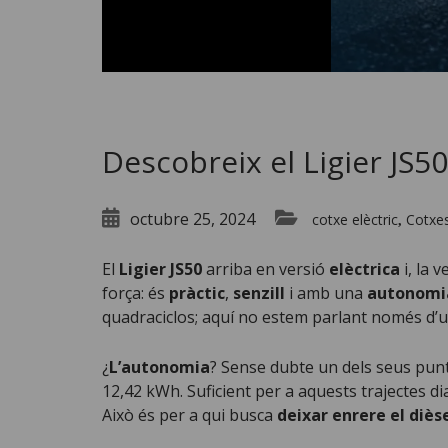
Descobreix el Ligier JS50
octubre 25, 2024
cotxe elèctric
Cotxes
,
El
Ligier JS50
arriba en versió
elèctrica
i, la 
força: és
pràctic
,
senzill
i amb una
autonomi
quadraciclos; aquí no estem parlant només d’
¿
L’autonomia
? Sense dubte un dels seus punts
12,42 kWh. Suficient per a aquests trajectes di
Això és per a qui busca
deixar enrere el diès