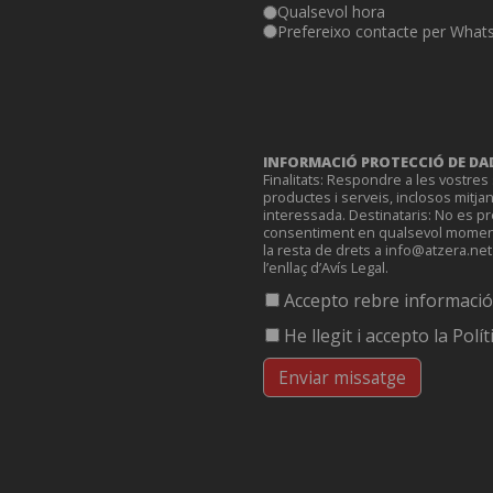
Qualsevol hora
Prefereixo contacte per What
INFORMACIÓ PROTECCIÓ DE DAD
Finalitats: Respondre a les vostres 
productes i serveis, inclosos mitja
interessada. Destinataris: No es p
consentiment en qualsevol moment, a
la resta de drets a info@atzera.net
l’enllaç d’Avís Legal.
Accepto rebre informació 
He llegit i accepto la Polít