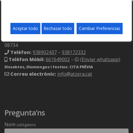
Contacta’ns
Aceptar todo
Rechazar todo
Cambiar Preferencias
Adreça:
C/ Malvàsia 4 bis, (Pol. Ind. El Clot de Moja)
Olèrdola (Barcelona)
a prop de Vilafranca del Penedès –
08734
Telèfon:
938902437
–
938172332
Telèfon Mòbil:
661649002
–
(Enviar whatsapp)
Dissabtes, Diumenges i festius: CITA PRÈVIA
Correu electrònic:
info@atzera.cat
Pregunta’ns
Nom
(obligatori)