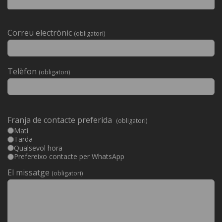
Deixeu
Correu electrònic
(obligatori)
aquest
camp
buit.
Telèfon
(obligatori)
Franja de contacte preferida
(obligatori)
Matí
Tarda
Qualsevol hora
Prefereixo contacte per WhatsApp
El missatge
(obligatori)