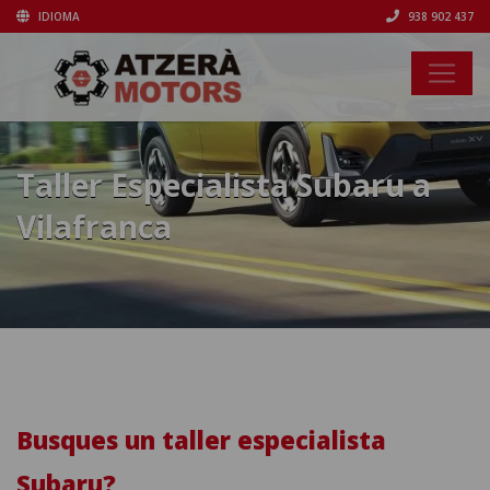
IDIOMA
938 902 437
Taller Especialista Subaru a
Vilafranca
Busques un taller especialista
Subaru?