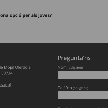
ona opció per als joves?
Pregunta’ns
t de Moja) Olèrdola
Nom
(obligatori)
– 08734
tsapp)
Deixeu
Telèfon
(obligatori)
aquest
camp
buit.