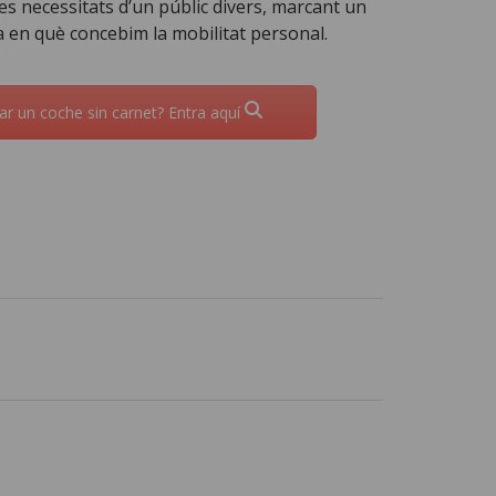
es necessitats d’un públic divers, marcant un
ma en què concebim la mobilitat personal.
r un coche sin carnet? Entra aquí