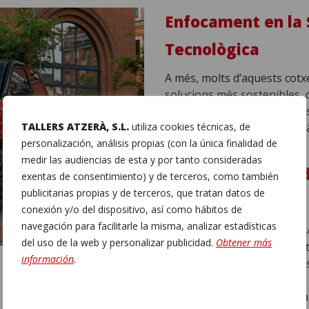
Enfocament en la S
Tecnològica
A més, molts d’aquests cotx
solucions més sostenibles,
Myli
. Això representa un pas
TALLERS ATZERÀ, S.L.
utiliza cookies técnicas, de
carboni en el transport urbà 
personalización, análisis propias (con la única finalidad de
medir las audiencias de esta y por tanto consideradas
Més Que Una Tendè
exentas de consentimiento) y de terceros, como también
publicitarias propias y de terceros, que tratan datos de
Mobilitat
conexión y/o del dispositivo, así como hábitos de
navegación para facilitarle la misma, analizar estadísticas
Els
cotxes sense carnet
s
del uso de la web y personalizar publicidad.
Obtener más
mobilitat real i efectiva, p
información
.
una forma de transport més 
desenvolupament continu i l
aquestes alternatives s’est