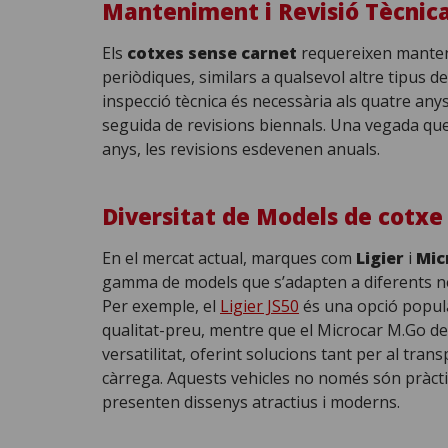
Manteniment i Revisió Tècnic
Els
cotxes sense carnet
requereixen manteni
periòdiques, similars a qualsevol altre tipus de
inspecció tècnica és necessària als quatre anys
seguida de revisions biennals. Una vegada que 
anys, les revisions esdevenen anuals.
Diversitat de Models de cotxe
En el mercat actual, marques com
Ligier
i
Mic
gamma de models que s’adapten a diferents nec
Per exemple, el
Ligier JS50
és una opció popula
qualitat-preu, mentre que el Microcar M.Go de
versatilitat, oferint solucions tant per al tra
càrrega. Aquests vehicles no només són pràct
presenten dissenys atractius i moderns.