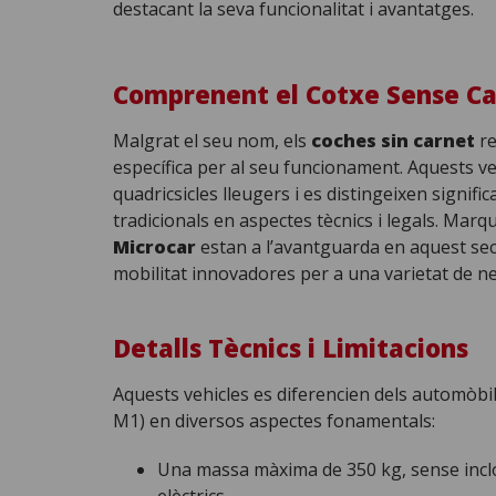
destacant la seva funcionalitat i avantatges.
Comprenent el Cotxe Sense C
Malgrat el seu nom, els
coches sin carnet
re
específica per al seu funcionament. Aquests veh
quadricsicles lleugers i es distingeixen signifi
tradicionals en aspectes tècnics i legals. Marq
Microcar
estan a l’avantguarda en aquest sec
mobilitat innovadores per a una varietat de ne
Detalls Tècnics i Limitacions
Aquests vehicles es diferencien dels automòbi
M1) en diversos aspectes fonamentals:
Una massa màxima de 350 kg, sense inclo