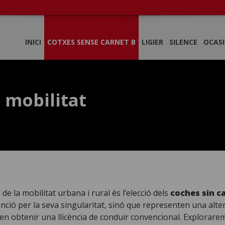
INICI
COTXES SENSE CARNET B
LIGIER
SILENCE
OCAS
 mobilitat
e la mobilitat urbana i rural és l’elecció dels
coches sin c
ció per la seva singularitat, sinó que representen una altern
n obtenir una llicència de conduir convencional. Explorarem 