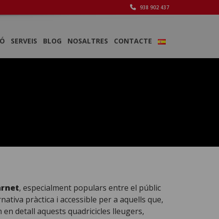
938 902 437
IÓ
SERVEIS
BLOG
NOSALTRES
CONTACTE
arnet
, especialment populars entre el públic
ativa pràctica i accessible per a aquells que,
en detall aquests quadricicles lleugers,