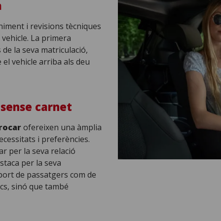
a
ment i revisions tècniques
 vehicle. La primera
 de la seva matriculació,
el vehicle arriba als deu
 sense carnet
rocar
ofereixen una àmplia
essitats i preferències.
r per la seva relació
staca per la seva
nsport de passatgers com de
ics, sinó que també