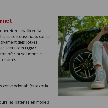
arnet
quereixen una llicència
icles són classificats com a
cativament dels cotxes
ues líders com
Ligier
i
tor, oferint solucions de
cessitats.
ls convencionals (categoria
ure les bateries en models