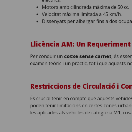
elèctrics.
Motors amb cilindrada màxima de 50 cc.
Velocitat màxima limitada a 45 km/h.
Dissenyats per albergar fins a dos ocupa
Llicència AM: Un Requerimen
Per conduir un
cotxe sense carnet
, és esse
examen teòric i un pràctic, tot i que aquests n
Restriccions de Circulació i C
És crucial tenir en compte que aquests vehicle
poden tenir limitacions en certes zones urba
les aplicades als vehicles de categoria M1, co