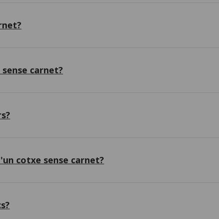
rnet?
 sense carnet?
rs?
'un cotxe sense carnet?
cs?