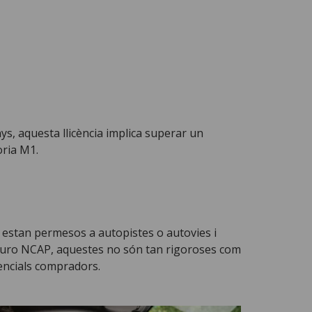
nys, aquesta llicència implica superar un
oria M1.
no estan permesos a autopistes o autovies i
 Euro NCAP, aquestes no són tan rigoroses com
tencials compradors.