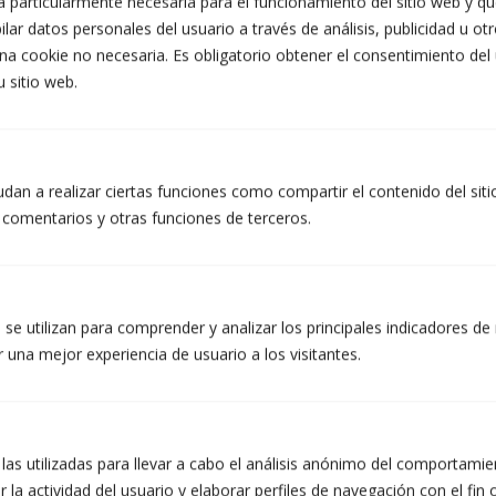
 particularmente necesaria para el funcionamiento del sitio web y que
lar datos personales del usuario a través de análisis, publicidad u ot
na cookie no necesaria. Es obligatorio obtener el consentimiento del
u sitio web.
INFORMACIÓ PROTECCIÓ DE DADES DE TALLERS ATZERÀ S.L.
Finalitats: Respondre a les vostres sol·licituds i enviar-vos informació
comercial dels nostres productes i serveis, inclosos mitjans
electrònics. Legitimació: Consentiment de la persona interessada.
dan a realizar ciertas funciones como compartir el contenido del sit
Destinataris: No es preveuen cessions de dades. Drets: Podeu retirar
r comentarios y otras funciones de terceros.
el vostre consentiment en qualsevol moment, així com accedir,
rectificar, suprimir les vostres dades i la resta de drets a
info@atzera.net. Informació addicional: Podeu ampliar la informació a
l’enllaç d’Avís Legal.
Accepto rebre informació comercial, inclosos mitjans
se utilizan para comprender y analizar los principales indicadores de 
electrònics.
 una mejor experiencia de usuario a los visitantes.
He llegit i accepto la Política de Privacitat. (obligatori)
 las utilizadas para llevar a cabo el análisis anónimo del comportami
 la actividad del usuario y elaborar perfiles de navegación con el fin 