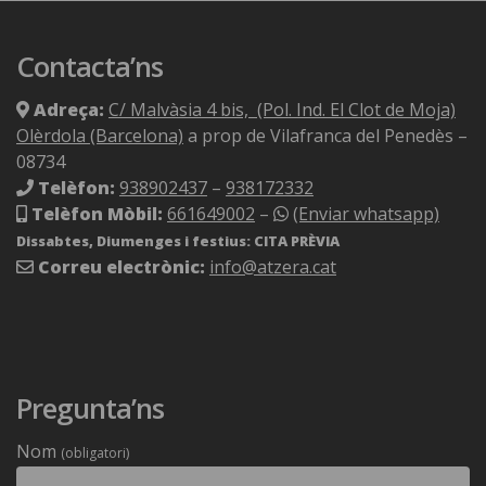
Contacta’ns
Adreça:
C/ Malvàsia 4 bis, (Pol. Ind. El Clot de Moja)
Olèrdola (Barcelona)
a prop de Vilafranca del Penedès –
08734
Telèfon:
938902437
–
938172332
Telèfon Mòbil:
661649002
–
(Enviar whatsapp)
Dissabtes, Diumenges i festius: CITA PRÈVIA
Correu electrònic:
info@atzera.cat
Pregunta’ns
Nom
(obligatori)