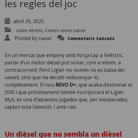
les regles del joc
abril 29, 2025
cotxe elèctric
Cotxes sense carnet
,
a
Posted by
Daniel
Comentaris tancats
REVO
D+:
el
nou
En un mercat que empeny amb força cap a l’elèctric,
motor
parlar d’un motor dièsel pot sonar, com a mínim, a
dièsel
amb
contracorrent. Però Ligier no només no es baixa del
què
Ligier
vaixell, sinó que ha decidit redissenyar-lo
vol
reescriur
completament. El nou
REVO D+
, que acaba d’estrenar el
les
JS50 i que pròximament també incorporarà el Ligier
regles
del
Myli, és una d’aquestes jugades que, per inesperades,
joc
capten tota l’atenció. I amb raó.
Un dièsel que no sembla un dièsel