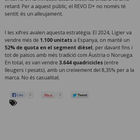
retard. Per a aquest públic, el REVO D+ no només té
sentit: és un alleujament.
I les xifres avalen aquesta estratègia. El 2024, Ligier va
vendre més de
1.100 unitats
a Espanya, on manté un
52% de quota en el segment dièsel
, per davant fins i
tot de països amb més tradició com Àustria o Noruega.
En total, es van vendre
3.644 quadricicles
(entre
lleugers i pesats), amb un creixement del 8,35% per a la
marca. No és casualitat.
0
0