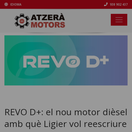
IDIOMA
938 902 437
REVO D+: el nou motor dièsel
amb què Ligier vol reescriure