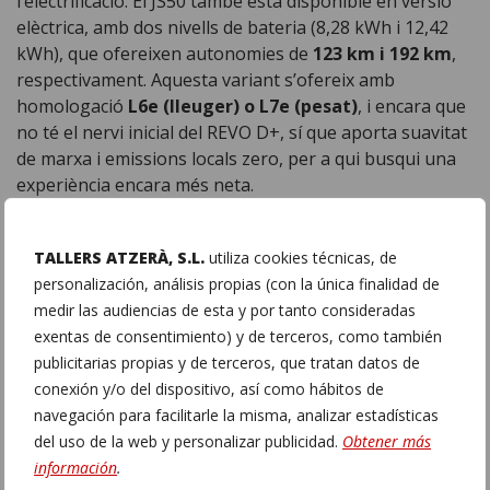
l’electrificació. El JS50 també està disponible en versió
elèctrica, amb dos nivells de bateria (8,28 kWh i 12,42
kWh), que ofereixen autonomies de
123 km i 192 km
,
respectivament. Aquesta variant s’ofereix amb
homologació
L6e (lleuger) o L7e (pesat)
, i encara que
no té el nervi inicial del REVO D+, sí que aporta suavitat
de marxa i emissions locals zero, per a qui busqui una
experiència encara més neta.
Què hi ha del Ligier Myli?
TALLERS ATZERÀ, S.L.
utiliza cookies técnicas, de
personalización, análisis propias (con la única finalidad de
medir las audiencias de esta y por tanto consideradas
exentas de consentimiento) y de terceros, como también
publicitarias propias y de terceros, que tratan datos de
conexión y/o del dispositivo, así como hábitos de
navegación para facilitarle la misma, analizar estadísticas
del uso de la web y personalizar publicidad.
Obtener más
información
.