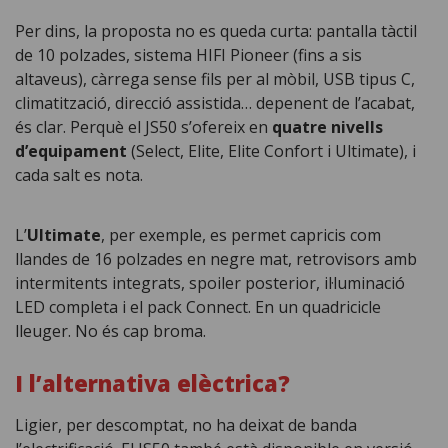
Per dins, la proposta no es queda curta: pantalla tàctil
de 10 polzades, sistema HIFI Pioneer (fins a sis
altaveus), càrrega sense fils per al mòbil, USB tipus C,
climatització, direcció assistida… depenent de l’acabat,
és clar. Perquè el JS50 s’ofereix en
quatre nivells
d’equipament
(Select, Elite, Elite Confort i Ultimate), i
cada salt es nota.
L’
Ultimate
, per exemple, es permet capricis com
llandes de 16 polzades en negre mat, retrovisors amb
intermitents integrats, spoiler posterior, il·luminació
LED completa i el pack Connect. En un quadricicle
lleuger. No és cap broma.
I l’alternativa elèctrica?
Ligier, per descomptat, no ha deixat de banda