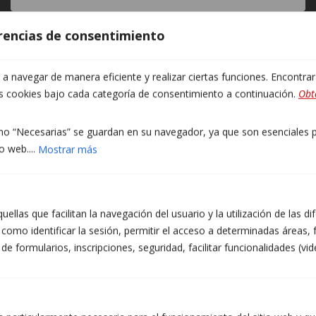
Deixeu
erencias de consentimiento
Correu electrònic
(obligatori)
aquest
camp
 navegar de manera eficiente y realizar ciertas funciones. Encontra
buit.
as cookies bajo cada categoría de consentimiento a continuación.
Obt
Telèfon
(obligatori)
o “Necesarias” se guardan en su navegador, ya que son esenciales pa
o web....
Mostrar más
Franja de contacte preferida
(obligatori)
Matí
Tarda
Qualsevol hora
ellas que facilitan la navegación del usuario y la utilización de las d
Prefereixo contacte per WhatsApp
como identificar la sesión, permitir el acceso a determinadas áreas, f
El missatge
(obligatori)
 formularios, inscripciones, seguridad, facilitar funcionalidades (vid