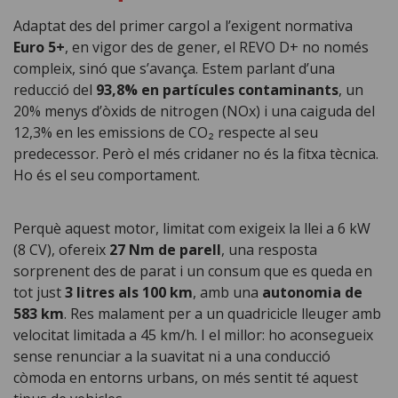
Adaptat des del primer cargol a l’exigent normativa
Euro 5+
, en vigor des de gener, el REVO D+ no només
compleix, sinó que s’avança. Estem parlant d’una
reducció del
93,8% en partícules contaminants
, un
20% menys d’òxids de nitrogen (NOx) i una caiguda del
12,3% en les emissions de CO₂ respecte al seu
predecessor. Però el més cridaner no és la fitxa tècnica.
Ho és el seu comportament.
Perquè aquest motor, limitat com exigeix la llei a 6 kW
(8 CV), ofereix
27 Nm de parell
, una resposta
sorprenent des de parat i un consum que es queda en
tot just
3 litres als 100 km
, amb una
autonomia de
583 km
. Res malament per a un quadricicle lleuger amb
velocitat limitada a 45 km/h. I el millor: ho aconsegueix
sense renunciar a la suavitat ni a una conducció
còmoda en entorns urbans, on més sentit té aquest