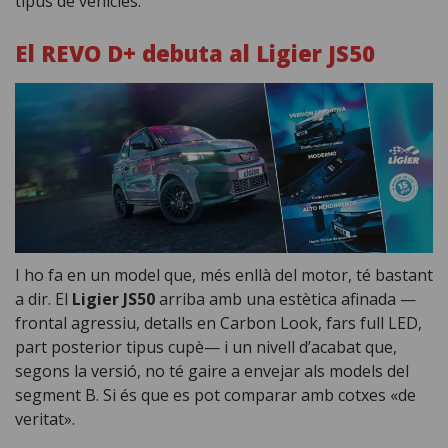
tipus de vehicles.
El REVO D+ debuta al Ligier JS50
I ho fa en un model que, més enllà del motor, té bastant
a dir. El
Ligier JS50
arriba amb una estètica afinada —
frontal agressiu, detalls en Carbon Look, fars full LED,
part posterior tipus cupè— i un nivell d’acabat que,
segons la versió, no té gaire a envejar als models del
segment B. Si és que es pot comparar amb cotxes «de
veritat».