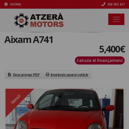
IDIOMA
938 902 437
Aixam A741
5,400
€
Calcula el finançament
Descarregar PDF
Imprimeix aquest vehicle
Venut