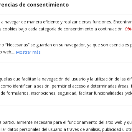
erencias de consentimiento
 navegar de manera eficiente y realizar ciertas funciones. Encontra
INFORMACIÓ PROTECCIÓ DE DADES DE TALLERS ATZERÀ S.L.
as cookies bajo cada categoría de consentimiento a continuación.
Obt
Finalitats: Respondre a les vostres sol·licituds i enviar-vos informació comercial dels nostres
productes i serveis, inclosos mitjans electrònics. Legitimació: Consentiment de la persona
interessada. Destinataris: No es preveuen cessions de dades. Drets: Podeu retirar el vostre
consentiment en qualsevol moment, així com accedir, rectificar, suprimir les vostres dades
o “Necesarias” se guardan en su navegador, ya que son esenciales pa
i la resta de drets a info@atzera.net. Informació addicional: Podeu ampliar la informació a
o web....
Mostrar más
l’enllaç d’Avís Legal.
Accepto rebre informació comercial, inclosos mitjans electrònics.
He llegit i accepto la Política de Privacitat. (obligatori)
ellas que facilitan la navegación del usuario y la utilización de las d
como identificar la sesión, permitir el acceso a determinadas áreas, f
 formularios, inscripciones, seguridad, facilitar funcionalidades (vid
 particularmente necesaria para el funcionamiento del sitio web y que
lar datos personales del usuario a través de análisis, publicidad u ot