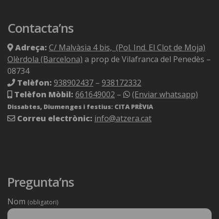
Contacta’ns
Adreça:
C/ Malvàsia 4 bis, (Pol. Ind. El Clot de Moja)
Olèrdola (Barcelona)
a prop de Vilafranca del Penedès –
08734
Telèfon:
938902437
–
938172332
Telèfon Mòbil:
661649002
–
(Enviar whatsapp)
Dissabtes, Diumenges i festius: CITA PRÈVIA
Correu electrònic:
info@atzera.cat
Pregunta’ns
Nom
(obligatori)