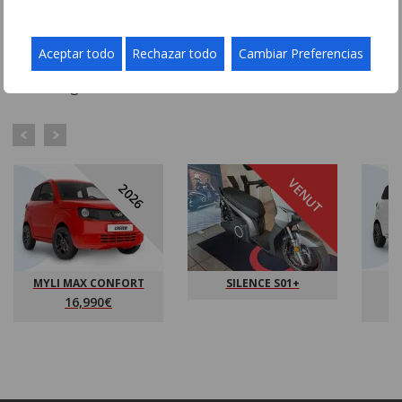
VEHICLES RECENTS
Aceptar todo
Rechazar todo
Cambiar Preferencias
Navegueu per la gran selecció de vehicles que recentment
s’han afegit al nostre inventari.
VENUT
2026
MYLI MAX CONFORT
SILENCE S01+
16,990€