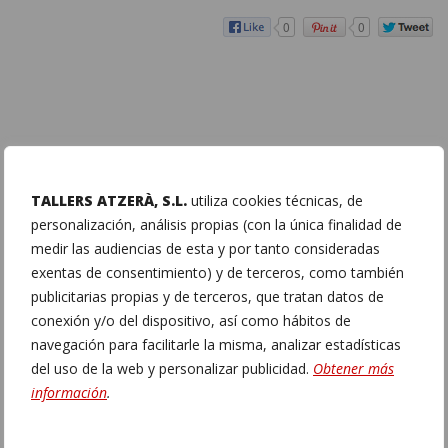
0
0
PER MÉS INFORMACIÓ
TALLERS ATZERÀ, S.L.
utiliza cookies técnicas, de
Adreça:
C/ Malvàsia 4 bis, (Pol. Ind. El Clot de Moja)
personalización, análisis propias (con la única finalidad de
Olèrdola (Barcelona)
a prop de Vilafranca del Penedès –
medir las audiencias de esta y por tanto consideradas
08734
exentas de consentimiento) y de terceros, como también
Telèfon:
938902437
–
938172332
publicitarias propias y de terceros, que tratan datos de
Telèfon Mòbil:
661649002
–
(Enviar whatsapp)
conexión y/o del dispositivo, así como hábitos de
Dissabtes, Diumenges i festius: CITA PRÈVIA
navegación para facilitarle la misma, analizar estadísticas
Correu electrònic:
info@atzera.cat
del uso de la web y personalizar publicidad.
Obtener más
información
.