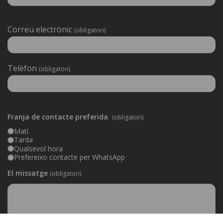
Deixeu
Correu electrònic
(obligatori)
aquest
camp
buit.
Telèfon
(obligatori)
Franja de contacte preferida
(obligatori)
Matí
Tarda
Qualsevol hora
Prefereixo contacte per WhatsApp
El missatge
(obligatori)