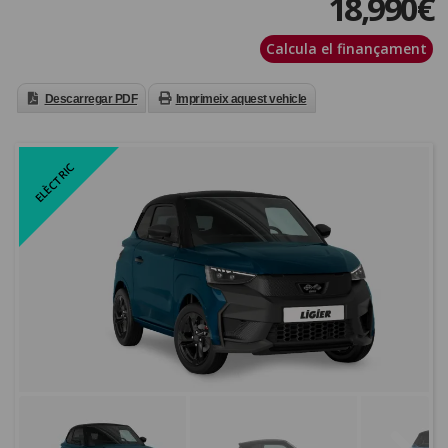
18,990
€
Calcula el finançament
Descarregar PDF
Imprimeix aquest vehicle
ELÈCTRIC