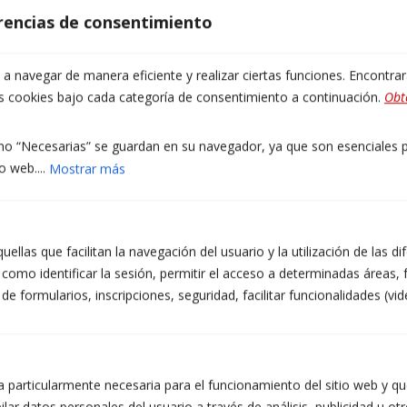
erencias de consentimiento
Deixeu
Correu electrònic
(obligatori)
aquest
 navegar de manera eficiente y realizar ciertas funciones. Encontra
camp
as cookies bajo cada categoría de consentimiento a continuación.
Obt
buit.
Telèfon
(obligatori)
o “Necesarias” se guardan en su navegador, ya que son esenciales pa
o web....
Mostrar más
Franja de contacte preferida
(obligatori)
ellas que facilitan la navegación del usuario y la utilización de las d
Matí
Tarda
como identificar la sesión, permitir el acceso a determinadas áreas, f
Qualsevol hora
 formularios, inscripciones, seguridad, facilitar funcionalidades (vid
Prefereixo contacte per WhatsApp
El missatge
(obligatori)
 particularmente necesaria para el funcionamiento del sitio web y que