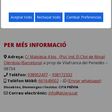
Aceptar todo
Rechazar todo
Cambiar Preferencias
PER MÉS INFORMACIÓ
Adreça:
C/ Malvàsia 4 bis, (Pol. Ind. El Clot de Moja)
Olèrdola (Barcelona)
a prop de Vilafranca del Penedès –
08734
Telèfon:
938902437
–
938172332
Telèfon Mòbil:
661649002
–
(Enviar whatsapp)
Dissabtes, Diumenges i festius: CITA PRÈVIA
Correu electrònic:
info@atzera.cat