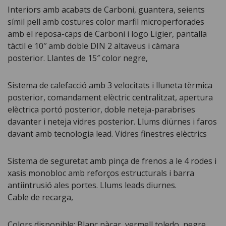
Interiors amb acabats de Carboni, guantera, seients
símil pell amb costures color marfil microperforades
amb el reposa-caps de Carboni i logo Ligier, pantalla
tàctil e 10″ amb doble DIN 2 altaveus i càmara
posterior. Llantes de 15″ color negre,
Sistema de calefacció amb 3 velocitats i lluneta tèrmica
posterior, comandament elèctric centralitzat, apertura
elèctrica portó posterior, doble neteja-parabrises
davanter i neteja vidres posterior. Llums diürnes i faros
davant amb tecnologia lead. Vidres finestres elèctrics
Sistema de seguretat amb pinça de frenos a le 4 rodes i
xasis monobloc amb reforços estructurals i barra
antiintrusió ales portes. Llums leads diurnes.
Cable de recarga,
Colors disponible: Blanc nàcar, vermell toledo, negre,