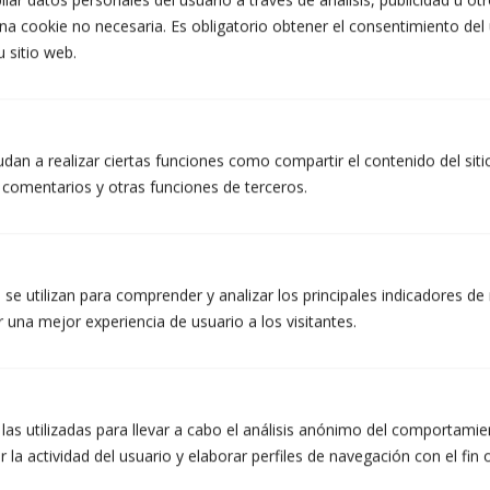
lar datos personales del usuario a través de análisis, publicidad u ot
na cookie no necesaria. Es obligatorio obtener el consentimiento del
u sitio web.
INFORMACIÓ PROTECCIÓ DE DADES DE TALLERS ATZERÀ S.L.
Finalitats: Respondre a les vostres sol·licituds i enviar-vos informació comercial dels nostres
productes i serveis, inclosos mitjans electrònics. Legitimació: Consentiment de la persona
dan a realizar ciertas funciones como compartir el contenido del sit
interessada. Destinataris: No es preveuen cessions de dades. Drets: Podeu retirar el vostre
consentiment en qualsevol moment, així com accedir, rectificar, suprimir les vostres dades
r comentarios y otras funciones de terceros.
i la resta de drets a info@atzera.net. Informació addicional: Podeu ampliar la informació a
l’enllaç d’Avís Legal.
Accepto rebre informació comercial, inclosos mitjans electrònics.
He llegit i accepto la Política de Privacitat. (obligatori)
se utilizan para comprender y analizar los principales indicadores de 
 una mejor experiencia de usuario a los visitantes.
 las utilizadas para llevar a cabo el análisis anónimo del comportami
 la actividad del usuario y elaborar perfiles de navegación con el fin 