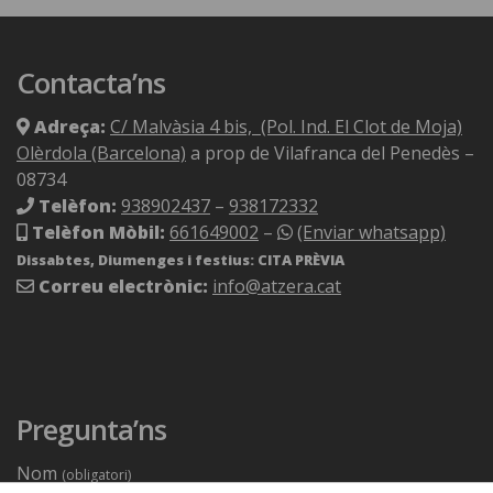
Contacta’ns
Adreça:
C/ Malvàsia 4 bis, (Pol. Ind. El Clot de Moja)
Olèrdola (Barcelona)
a prop de Vilafranca del Penedès –
08734
Telèfon:
938902437
–
938172332
Telèfon Mòbil:
661649002
–
(Enviar whatsapp)
Dissabtes, Diumenges i festius: CITA PRÈVIA
Correu electrònic:
info@atzera.cat
Pregunta’ns
Nom
(obligatori)