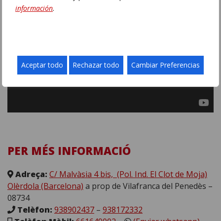
información
.
Aceptar todo
Rechazar todo
Cambiar Preferencias
PER MÉS INFORMACIÓ
Adreça:
C/ Malvàsia 4 bis, (Pol. Ind. El Clot de Moja)
Olèrdola (Barcelona)
a prop de Vilafranca del Penedès –
08734
Telèfon:
938902437
–
938172332