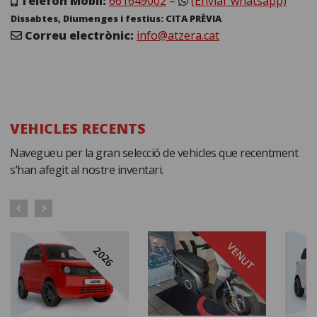
Telèfon Mòbil:
661649002
–
(Enviar whatsapp)
Dissabtes, Diumenges i festius: CITA PRÈVIA
Correu electrònic:
info@atzera.cat
VEHICLES RECENTS
Navegueu per la gran selecció de vehicles que recentment
s’han afegit al nostre inventari.
VENUT
2026