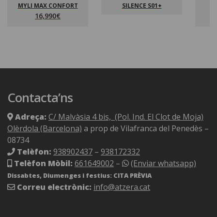
MYLI MAX CONFORT
SILENCE S01+
16,990€
Contacta’ns
Adreça:
C/ Malvàsia 4 bis, (Pol. Ind. El Clot de Moja)
Olèrdola (Barcelona)
a prop de Vilafranca del Penedès –
08734
Telèfon:
938902437
–
938172332
Telèfon Mòbil:
661649002
–
(Enviar whatsapp)
Dissabtes, Diumenges i festius: CITA PRÈVIA
Correu electrònic:
info@atzera.cat