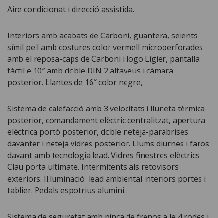
Aire condicionat i direcció assistida.
Interiors amb acabats de Carboni, guantera, seients
símil pell amb costures color vermell microperforades
amb el reposa-caps de Carboni i logo Ligier, pantalla
tàctil e 10″ amb doble DIN 2 altaveus i càmara
posterior. Llantes de 16″ color negre,
Sistema de calefacció amb 3 velocitats i lluneta tèrmica
posterior, comandament elèctric centralitzat, apertura
elèctrica portó posterior, doble neteja-parabrises
davanter i neteja vidres posterior. Llums diürnes i faros
davant amb tecnologia lead. Vidres finestres elèctrics.
Clau porta ultimate. Intermitents als retovisors
exteriors. Il.luminació lead ambiental interiors portes i
tablier. Pedals espotrius alumini.
Sistema de seguretat amb pinça de frenos a le 4 rodes i