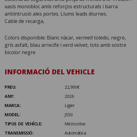
xasis monobloc amb reforços estructurals i barra
antiintrusió ales portes. Llums leads diurnes.
Cable de recarga,
Colors disponible: Blanc nàcar, vermell toledo, negre,
gris asfalt, blau arrecife i verd velvet, tots amb sostre
bicolor negre
INFORMACIÓ DEL VEHICLE
PREU:
22,990€
ANY:
2026
MARCA:
Ligier
MODEL:
JS50
TIPUS DE VEHÍCLE:
Microcotxe
TRANSMISSIÓ:
Automàtica