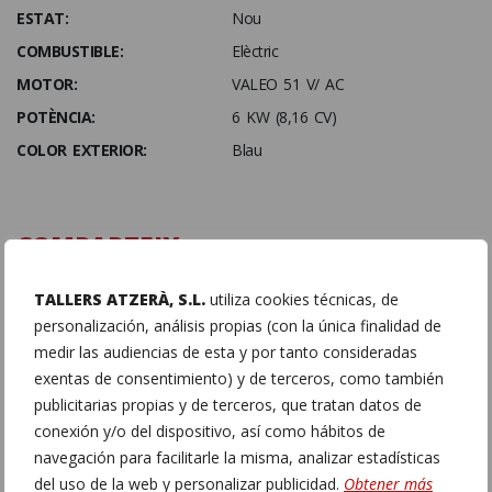
ESTAT:
Nou
COMBUSTIBLE:
Elèctric
MOTOR:
VALEO 51 V/ AC
POTÈNCIA:
6 KW (8,16 CV)
COLOR EXTERIOR:
Blau
COMPARTEIX
TALLERS ATZERÀ, S.L.
utiliza cookies técnicas, de
0
0
personalización, análisis propias (con la única finalidad de
medir las audiencias de esta y por tanto consideradas
exentas de consentimiento) y de terceros, como también
publicitarias propias y de terceros, que tratan datos de
conexión y/o del dispositivo, así como hábitos de
navegación para facilitarle la misma, analizar estadísticas
del uso de la web y personalizar publicidad.
Obtener más