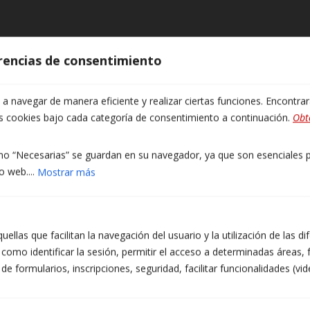
Pregunta’ns
erencias de consentimiento
Nom
(obligatori)
 navegar de manera eficiente y realizar ciertas funciones. Encontra
as cookies bajo cada categoría de consentimiento a continuación.
Obt
Deixeu
Correu electrònic
(obligatori)
aquest
o “Necesarias” se guardan en su navegador, ya que son esenciales pa
camp
o web....
Mostrar más
buit.
Telèfon
(obligatori)
ellas que facilitan la navegación del usuario y la utilización de las d
como identificar la sesión, permitir el acceso a determinadas áreas, f
Franja de contacte preferida
(obligatori)
 formularios, inscripciones, seguridad, facilitar funcionalidades (vid
Matí
Tarda
Qualsevol hora