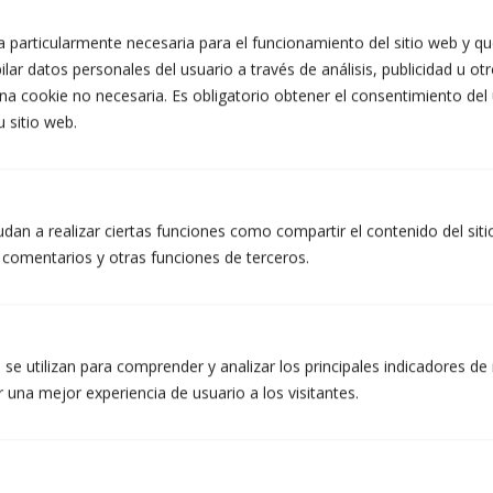
Prefereixo contacte per WhatsApp
 particularmente necesaria para el funcionamiento del sitio web y que
El missatge
(obligatori)
lar datos personales del usuario a través de análisis, publicidad u ot
na cookie no necesaria. Es obligatorio obtener el consentimiento del
u sitio web.
dan a realizar ciertas funciones como compartir el contenido del sit
INFORMACIÓ PROTECCIÓ DE DADES DE TALLERS ATZERÀ S.L.
r comentarios y otras funciones de terceros.
Finalitats: Respondre a les vostres sol·licituds i enviar-vos informació comercial dels nostres
productes i serveis, inclosos mitjans electrònics. Legitimació: Consentiment de la persona
interessada. Destinataris: No es preveuen cessions de dades. Drets: Podeu retirar el vostre
consentiment en qualsevol moment, així com accedir, rectificar, suprimir les vostres dades
i la resta de drets a info@atzera.net. Informació addicional: Podeu ampliar la informació a
l’enllaç d’Avís Legal.
se utilizan para comprender y analizar los principales indicadores de 
Accepto rebre informació comercial, inclosos mitjans electrònics.
 una mejor experiencia de usuario a los visitantes.
He llegit i accepto la Política de Privacitat. (obligatori)