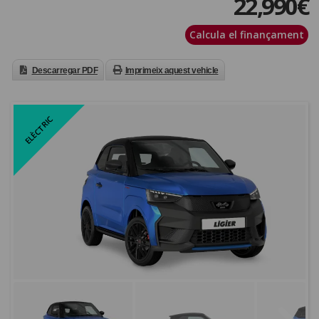
22,990
€
Calcula el finançament
Descarregar PDF
Imprimeix aquest vehicle
ELÈCTRIC