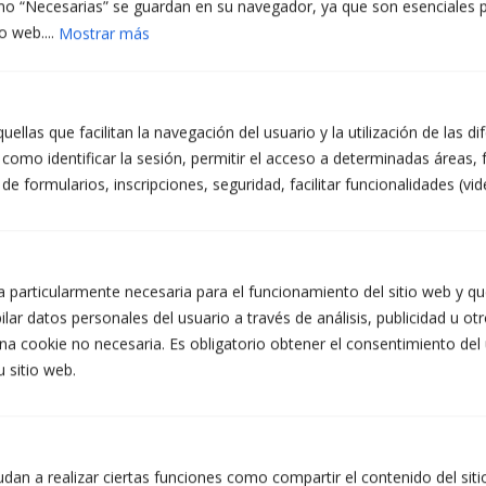
o “Necesarias” se guardan en su navegador, ya que son esenciales pa
Qualsevol hora
Prefereixo contacte per WhatsApp
o web....
Mostrar más
El missatge
(obligatori)
ellas que facilitan la navegación del usuario y la utilización de las d
como identificar la sesión, permitir el acceso a determinadas áreas, f
 formularios, inscripciones, seguridad, facilitar funcionalidades (vid
INFORMACIÓ PROTECCIÓ DE DADES DE TALLERS ATZERÀ S.L.
Finalitats: Respondre a les vostres sol·licituds i enviar-vos informació comercial dels nostres
 particularmente necesaria para el funcionamiento del sitio web y que
productes i serveis, inclosos mitjans electrònics. Legitimació: Consentiment de la persona
interessada. Destinataris: No es preveuen cessions de dades. Drets: Podeu retirar el vostre
lar datos personales del usuario a través de análisis, publicidad u ot
consentiment en qualsevol moment, així com accedir, rectificar, suprimir les vostres dades
na cookie no necesaria. Es obligatorio obtener el consentimiento del
i la resta de drets a info@atzera.net. Informació addicional: Podeu ampliar la informació a
l’enllaç d’Avís Legal.
u sitio web.
Accepto rebre informació comercial, inclosos mitjans electrònics.
He llegit i accepto la Política de Privacitat. (obligatori)
dan a realizar ciertas funciones como compartir el contenido del sit