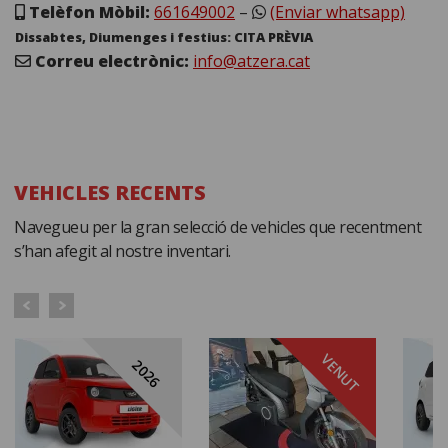
Telèfon Mòbil:
661649002
–
(Enviar whatsapp)
Dissabtes, Diumenges i festius: CITA PRÈVIA
Correu electrònic:
info@atzera.cat
VEHICLES RECENTS
Navegueu per la gran selecció de vehicles que recentment
s’han afegit al nostre inventari.
VENUT
2026