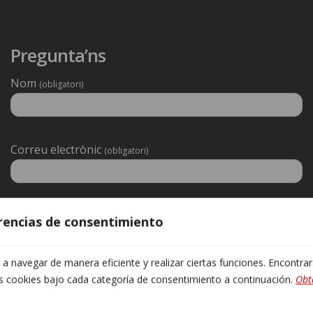
Pregunta’ns
Nom
(obligatori)
Deixeu
Correu electrònic
(obligatori)
aquest
camp
buit.
Telèfon
(obligatori)
erencias de consentimiento
 navegar de manera eficiente y realizar ciertas funciones. Encontra
Franja de contacte preferida
(obligatori)
as cookies bajo cada categoría de consentimiento a continuación.
Obt
Matí
Tarda