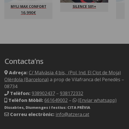
MYLI MAX CONFORT
SILENCE S01+
16,990€
Contacta’ns
Adreça:
C/ Malvàsia 4 bis, (Pol. Ind. El Clot de Moja)
Olèrdola (Barcelona)
a prop de Vilafranca del Penedès –
08734
Telèfon:
938902437
–
938172332
Telèfon Mòbil:
661649002
–
(Enviar whatsapp)
Dissabtes, Diumenges i festius: CITA PRÈVIA
Correu electrònic:
info@atzera.cat