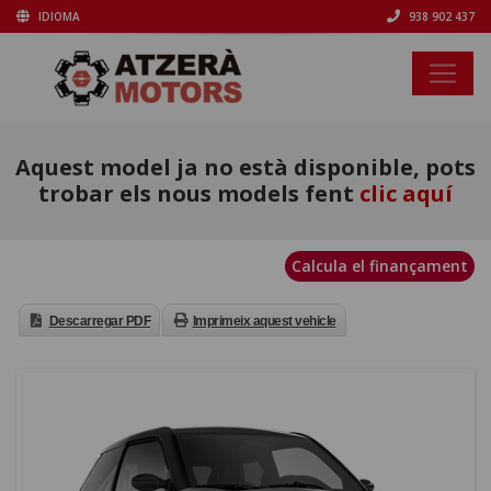
IDIOMA
938 902 437
LIGIER JS50C SPORT
Aquest model ja no està disponible, pots
ULTIMATE PROGRESS
trobar els nous models fent
clic aquí
15,390
€
Calcula el finançament
Descarregar PDF
Imprimeix aquest vehicle