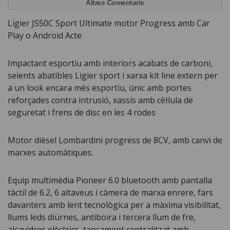
Altres Comentaris
Ligier JS50C Sport Ultimate motor Progress amb Car
Play o Android Acte
Impactant esportiu amb interiors acabats de carboni,
seients abatibles Ligier sport i xarxa kit line extern per
a un look encara més esportiu, únic amb portes
reforçades contra intrusió, xassís amb cèl·lula de
seguretat i frens de disc en les 4 rodes
Motor dièsel Lombardini progress de 8CV, amb canvi de
marxes automàtiques.
Equip multimèdia Pioneer 6.0 bluetooth amb pantalla
tàctil de 6.2, 6 altaveus i càmera de marxa enrere, fars
davanters amb lent tecnològica per a màxima visibilitat,
llums leds diürnes, antiboira i tercera llum de fre,
alçavidres elèctrics, tancament centralitzat amb