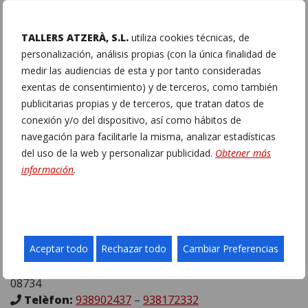
TALLERS ATZERÀ, S.L.
utiliza cookies técnicas, de
personalización, análisis propias (con la única finalidad de
medir las audiencias de esta y por tanto consideradas
exentas de consentimiento) y de terceros, como también
publicitarias propias y de terceros, que tratan datos de
conexión y/o del dispositivo, así como hábitos de
navegación para facilitarle la misma, analizar estadísticas
del uso de la web y personalizar publicidad.
Obtener más
información
.
PER MÉS INFORMACIÓ
Aceptar todo
Rechazar todo
Cambiar Preferencias
Adreça:
C/ Malvàsia 4 bis, (Pol. Ind. El Clot de Moja)
Olèrdola (Barcelona)
a prop de Vilafranca del Penedès –
08734
Telèfon:
938902437
–
938172332