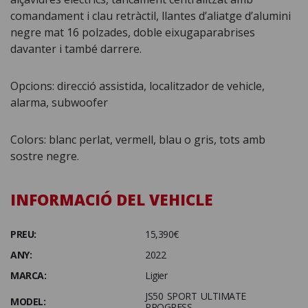
comandament i clau retràctil, llantes d’aliatge d’alumini
negre mat 16 polzades, doble eixugaparabrises
davanter i també darrere.
Opcions: direcció assistida, localitzador de vehicle,
alarma, subwoofer
Colors: blanc perlat, vermell, blau o gris, tots amb
sostre negre.
INFORMACIÓ DEL VEHICLE
PREU:
15,390€
ANY:
2022
MARCA:
Ligier
JS50 SPORT ULTIMATE
MODEL:
PROGRESS