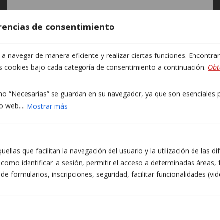
Deixeu
erencias de consentimiento
Correu electrònic
(obligatori)
aquest
camp
 navegar de manera eficiente y realizar ciertas funciones. Encontra
buit.
as cookies bajo cada categoría de consentimiento a continuación.
Obt
Telèfon
(obligatori)
o “Necesarias” se guardan en su navegador, ya que son esenciales pa
o web....
Mostrar más
Franja de contacte preferida
(obligatori)
Matí
Tarda
Qualsevol hora
ellas que facilitan la navegación del usuario y la utilización de las d
Prefereixo contacte per WhatsApp
como identificar la sesión, permitir el acceso a determinadas áreas, f
El missatge
 formularios, inscripciones, seguridad, facilitar funcionalidades (vid
(obligatori)