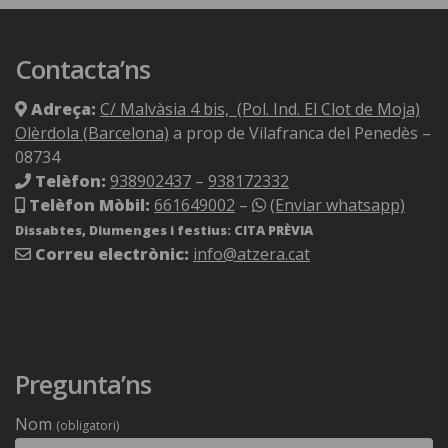
Contacta’ns
Adreça:
C/ Malvàsia 4 bis, (Pol. Ind. El Clot de Moja)
Olèrdola (Barcelona)
a prop de Vilafranca del Penedès –
08734
Telèfon:
938902437
–
938172332
Telèfon Mòbil:
661649002
–
(Enviar whatsapp)
Dissabtes, Diumenges i festius: CITA PRÈVIA
Correu electrònic:
info@atzera.cat
Pregunta’ns
Nom
(obligatori)