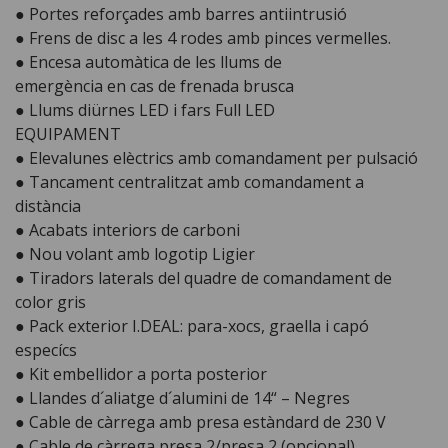
● Portes reforçades amb barres antiintrusió
● Frens de disc a les 4 rodes amb pinces vermelles.
● Encesa automàtica de les llums de
emergència en cas de frenada brusca
● Llums diürnes LED i fars Full LED
EQUIPAMENT
● Elevalunes elèctrics amb comandament per pulsació
● Tancament centralitzat amb comandament a
distància
● Acabats interiors de carboni
● Nou volant amb logotip Ligier
● Tiradors laterals del quadre de comandament de
color gris
● Pack exterior I.DEAL: para-xocs, graella i capó
especícs
● Kit embellidor a porta posterior
● Llandes d´aliatge d´alumini de 14“ – Negres
● Cable de càrrega amb presa estàndard de 230 V
● Cable de càrrega presa 2/presa 2 (opcional)