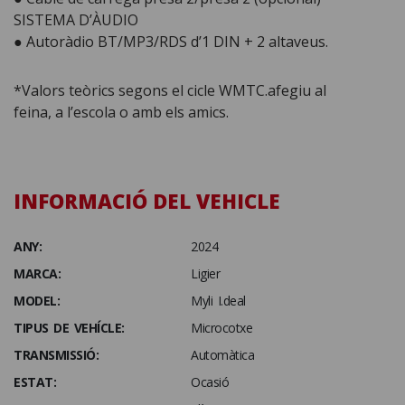
SISTEMA D’ÀUDIO
● Autoràdio BT/MP3/RDS d’1 DIN + 2 altaveus.
*Valors teòrics segons el cicle WMTC.afegiu al
feina, a l’escola o amb els amics.
INFORMACIÓ DEL VEHICLE
ANY:
2024
MARCA:
Ligier
MODEL:
Myli I.deal
TIPUS DE VEHÍCLE:
Microcotxe
TRANSMISSIÓ:
Automàtica
ESTAT:
Ocasió