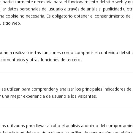
 particularmente necesaria para el funcionamiento del sitio web y que
lar datos personales del usuario a través de análisis, publicidad u ot
na cookie no necesaria. Es obligatorio obtener el consentimiento del
u sitio web.
INFORMACIÓ PROTECCIÓ DE DADES DE TALLERS ATZERÀ S.L.
Finalitats: Respondre a les vostres sol·licituds i enviar-vos informació
comercial dels nostres productes i serveis, inclosos mitjans
dan a realizar ciertas funciones como compartir el contenido del sit
electrònics. Legitimació: Consentiment de la persona interessada.
Destinataris: No es preveuen cessions de dades. Drets: Podeu retirar
r comentarios y otras funciones de terceros.
el vostre consentiment en qualsevol moment, així com accedir,
rectificar, suprimir les vostres dades i la resta de drets a
info@atzera.net. Informació addicional: Podeu ampliar la informació a
l’enllaç d’Avís Legal.
Accepto rebre informació comercial, inclosos mitjans
se utilizan para comprender y analizar los principales indicadores de 
electrònics.
 una mejor experiencia de usuario a los visitantes.
He llegit i accepto la Política de Privacitat. (obligatori)
 las utilizadas para llevar a cabo el análisis anónimo del comportami
 la actividad del usuario y elaborar perfiles de navegación con el fin 