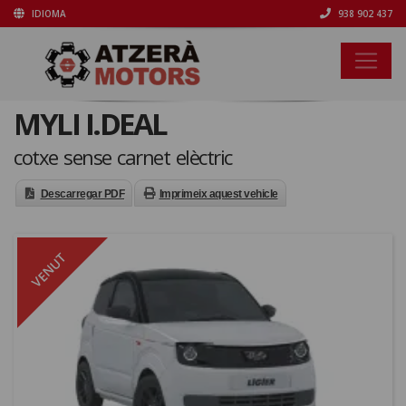
IDIOMA
938 902 437
MYLI I.DEAL
cotxe sense carnet elèctric
Descarregar PDF
Imprimeix aquest vehicle
VENUT