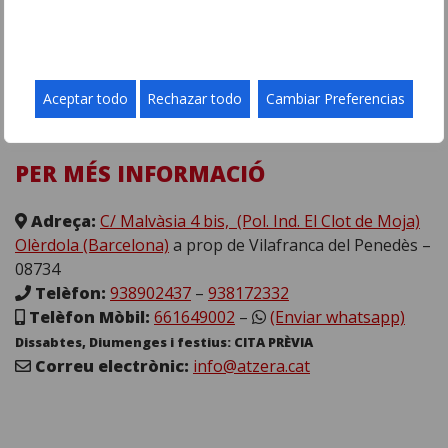
Aceptar todo
Rechazar todo
Cambiar Preferencias
PER MÉS INFORMACIÓ
Adreça:
C/ Malvàsia 4 bis, (Pol. Ind. El Clot de Moja)
Olèrdola (Barcelona)
a prop de Vilafranca del Penedès –
08734
Telèfon:
938902437
–
938172332
Telèfon Mòbil:
661649002
–
(Enviar whatsapp)
Dissabtes, Diumenges i festius: CITA PRÈVIA
Correu electrònic:
info@atzera.cat